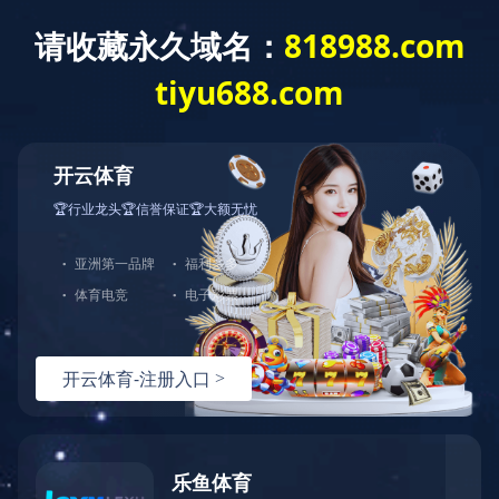
公司简介
about
当前位置：
网站首页
> 公司简介
山东
锐强体育
科技集团有限公司总部位置在济南市经十路省体
育中心体育场南侧—
锐强康体商城
，业务覆盖鲁、苏、吉三个省
份，在自主研发和生产的品牌-
锐珀尔
的基础上，整合舒华、乔山
和
艾力斯特
等国内外优质品牌的
健身器材
，为我们的用户提供更
多优质选择。
锐强体育旗下产品包括商用、
家用开云体育-开云（中国）
、
健身车
、
椭圆机
、划船器、登山机、专业力量型
训练器
等二十多