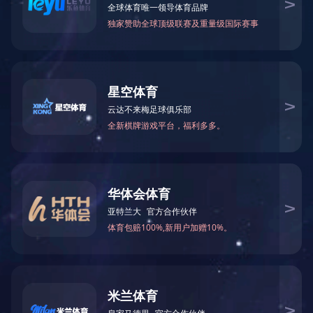
陆大江等权威机构、专家共同研发设
减震，对您跑步中的膝盖进行全方位的
计。独特之处在于它结合国际科学跑步
呵护，选用接触式心率感应和无线心率
研究理论，能够针对不同用户进行运动
感应等多种方式获取数据，跑步面积达
能力测试，并根据测试结果生成因人而
520×1450mm，可承受130kg的使用者
异的有氧运动处方。这意味着每个用户
使用。
都能得到一个适合自己的运动方案，从
而更好地达到运动效果。这一创新技术
可以确保用户在运动过程中能够保持在
舒华家用开云体育-开云（中国） X5 pro
舒华家用开云体育-开云（中国） SH-T6500(X5)
最佳的区间状态，从而提高运动安全性
和有效性。
舒华X5 Pro豪华智能开云体育-开云
锐强体育推荐健身器材-舒华商用电动
（中国） 采用全新舒华开云体育-开云
开云体育-开云（中国） SH-T6500拥
（中国） 系统，搭载21.5寸大屏，内
有10.1寸IPS高清触摸屏、Z型动感时
置九种运动程序，包括场景跑、在线约
尚外观设计、70×150mm精钢立柱机
跑和一键体育考试等内容，亦有教练在
身、F级高效静音马达、520mm商用豪
线科学指导和比赛互动，可在线升级，
华跑带和35mm双层全跑台减震跑板等
历经耐久性测试，让您使用更安全，双
优势，让您享受科学跑步。
跑台设计，全减震系统，核心动力采用
F级耐高温马达，5.0HP峰值马力，提
供源源动力，让您享受每一次畅跑体
验。
舒华家用开云体育-开云（中国） SH-T5100(A10)
舒华商用椭圆机SH-E800（V8）