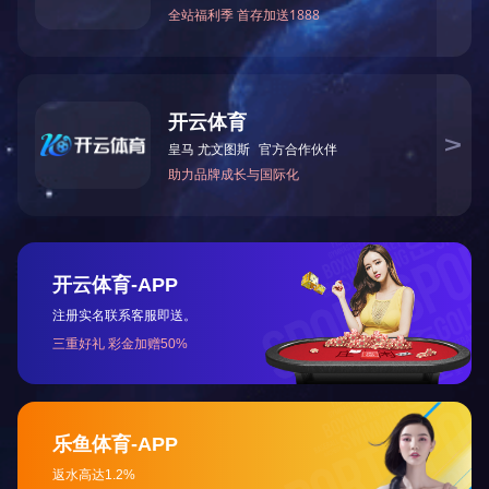
舒华家用动感单车SH-B599(A5-S)
舒华躯干式转动训练器SH-G6818
舒华家用动感单车SH-B599采用三角形
舒华躯干式转动训练器SH-G6818主要
车架搭配工字底座的稳定结构设计，骑
锻炼部位是腰腹部肌群。
行更稳定，承重可达125kg，手动磁控
阻力设计，骑行时无物理摩擦，更顺畅
静音，同时无需插电，使用更便捷。1
3kg磁控飞轮，足量均质，保障骑行时
的惯性力及动平衡，骑行劲爽。
舒华大腿内外侧肌训练器SH-G6819
舒华上位蝴蝶式胸肌训练器SH-G6813
舒华大腿内外侧肌训练器SH-G6819主
舒华上位蝴蝶式胸肌训练器SH-G6813
要是锻炼大腿部肌肉群，摆脱大腿内外
主要锻炼部位是胸大肌、三角肌前后
侧的赘肉，让您拥有翘臀美腿。
束、上背部肌群。
‹‹
1
2
3
›
››
公司信息
健身房方案
产品中心