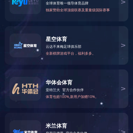
舒华立式商用健身车SH-B9100U(V10)触屏版
舒华立式商用健身车SH-B9100U(V10)LED版
舒华立式商用健身车SH-B9100U(V10)
舒华卧式商用健身车SH-B9100U(V10)
触屏版拥有超大显示和操作屏幕， 可
采用自发电，40段电磁控阻力系统，9.
以任意设置阻力、时间和距离等参数，
3kg飞轮重量。
还可以即时显示心跳和转速等数据，同
时，SH-B9100U提供多项科学运动处
方，更轻松掌握运动节奏。
舒华立式健身车SH-6500U(X5-U)
舒华商用卧式健身车SH-B9100R(触屏版)
舒华立式健身车SH-6500U(X5-U)采用
舒华商用卧式健身车SH-B9100R(触屏
自发电，曲轴达3PCS，电控的阻力系
版)曲柄达3PCS，采用ECB电磁控阻力
统，设有24段阻力等级，拥有7.5kg的
系统，设有32级阻力等级。
磁控轮。