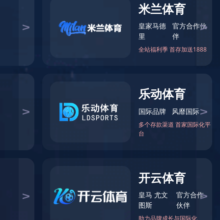
苏、吉
器材
，为