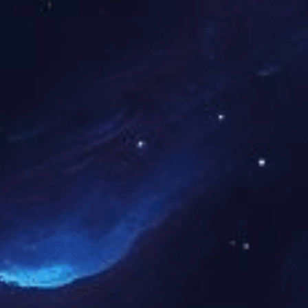
户外综合区和
舒华根据自身优势，根据全国人民
使用健身器材
情况。
锐强体育集团愿为您提供专业的健身器材打造方
团队，以丰富的规划经验，使我们更懂得如何合理
多种呈现形式，结合场地的实际情况及时反馈和调