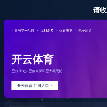
首页
公司简介
锐强体育集团业务覆盖鲁、苏、吉三个省份，在自主
当前位置：
网站首页
>
旗舰店位置
> 正文
锐强体育集团
锐强体