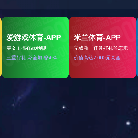
和
私家健身房
等多种
健身房健身器材
的解决方案，为您提供舒华
，更多优惠和配置方案推荐，请拨打我们专业健身器材营销顾问
店—锐强康体商城，我们将竭诚为您服务！