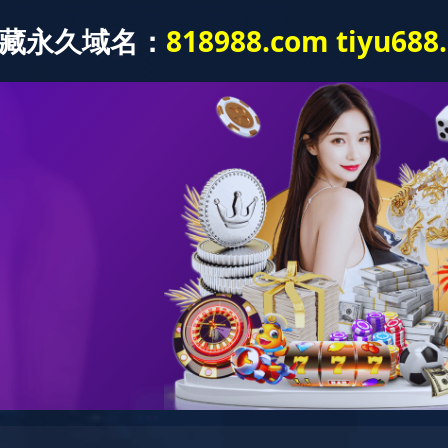
公司新闻
产品中心
解决方案
工程案例
旗舰店位置
研发和生产的品牌-锐珀尔的基础上，全面整合舒华、乔山和艾力斯特等国内外优质
济南省体旗舰店-锐强康体商城
育
2021-03-23 16:56
88635