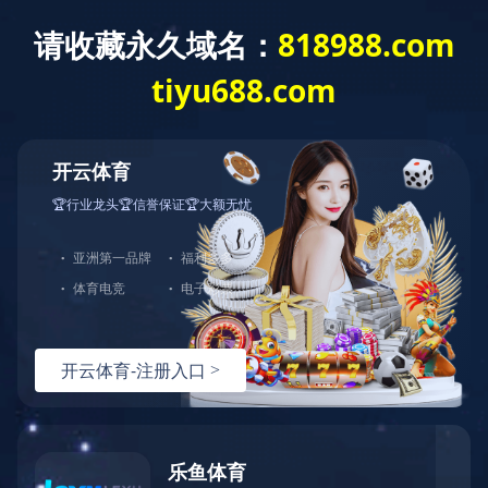
单位健身房
锐强体育建设规划的企事业单位健身房案例。
当前位置：
网站首页
>
工程案例
>
商用健身
>
单位健身房
> 正文