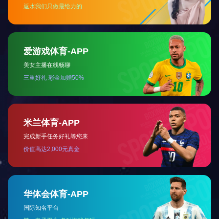
​锐强体育为齐鲁制药呼和浩特分公司打造健身房
锐强体育为青岛胶南双珠社区打造社区健身广场
​锐强体育为齐鲁制药呼和浩特分公司打
锐强体育为青岛胶南双珠社区打造社区
造健身房
健身广场
​锐强体育为胶州体育馆打造的健身房
​锐强体育为青岛金家岭社区构造社区健身广场