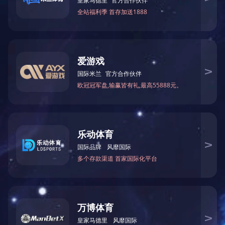
锐强体育
为齐鲁制药内蒙古分公司打造
健身房
TAGS：
健身房解决方案
上一篇：
​锐强体育为齐鲁制药呼和浩特分公司打造健身房
下一篇：
锐强体育为济南铁路局打造的健身房