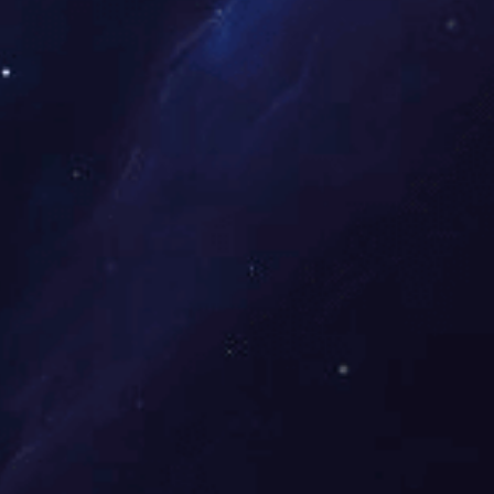
下一篇：
舒华商用开