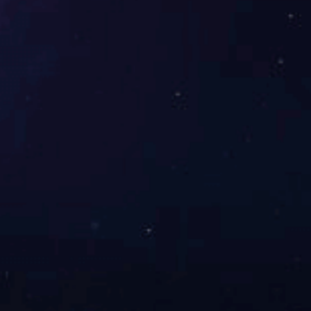
舒华商用开云体育-开云（中国） V10 SH-T9100
用开云体育-开云（中国） V10 Sh-
智能商用开云体育-开云（中国） SH-T89
(V1+)采用T2.2mm黑钻纹（可选配：T
带）的跑带，选用手握心率测试 自带
加心率控速(HRC)程序模块测量心跳
宽度达580mm，可承受180kg的使
用椭圆机SH-E800（V8）
商用V8智能椭圆机自发电四轨漫步运动
舒华立式商用健身车SH-B9100U(V1
健身器材SH-E800
超大显示和操作屏幕， 可以任意设置
和距离等参数，还可以即时显示心跳
据，同时，SH-B9100U提供多项科
更轻松掌握运动节奏。